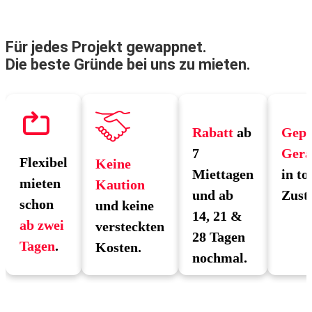
Für jedes Projekt gewappnet.
Die beste Gründe bei uns zu mieten.
Rabatt
ab
Gepr
7
Gerä
Flexibel
Keine
Miettagen
in to
mieten
Kaution
und ab
Zust
schon
und keine
14, 21 &
ab zwei
versteckten
28 Tagen
Tagen
.
Kosten.
nochmal.