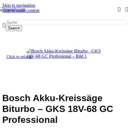
Skip to navigation
Skip to main content
Start
/
Werkzeug mieten
/
Sägen
/
Kreissägen
Search
Click to enlarge
Bosch Akku-Kreissäge
Biturbo – GKS 18V-68 GC
Professional