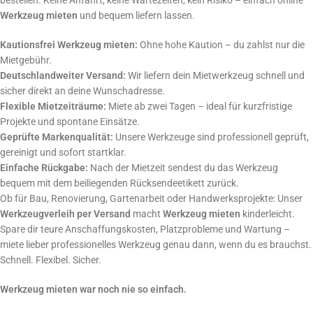
bestellen. Keine Anfahrt, keine Wartezeiten, kein Risiko – einfach online
Werkzeug mieten
und bequem liefern lassen.
Kautionsfrei Werkzeug mieten:
Ohne hohe Kaution – du zahlst nur die
Mietgebühr.
Deutschlandweiter Versand:
Wir liefern dein Mietwerkzeug schnell und
sicher direkt an deine Wunschadresse.
Flexible Mietzeiträume:
Miete ab zwei Tagen – ideal für kurzfristige
Projekte und spontane Einsätze.
Geprüfte Markenqualität:
Unsere Werkzeuge sind professionell geprüft,
gereinigt und sofort startklar.
Einfache Rückgabe:
Nach der Mietzeit sendest du das Werkzeug
bequem mit dem beiliegenden Rücksendeetikett zurück.
Ob für Bau, Renovierung, Gartenarbeit oder Handwerksprojekte: Unser
Werkzeugverleih per Versand
macht
Werkzeug mieten
kinderleicht.
Spare dir teure Anschaffungskosten, Platzprobleme und Wartung –
miete lieber professionelles Werkzeug genau dann, wenn du es brauchst.
Schnell. Flexibel. Sicher.
Werkzeug mieten war noch nie so einfach.