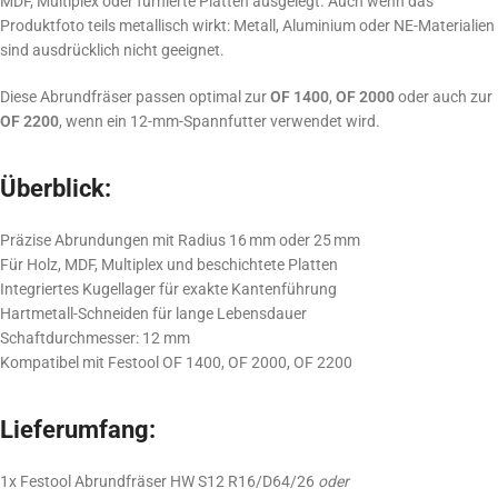
MDF, Multiplex oder furnierte Platten ausgelegt. Auch wenn das
Produktfoto teils metallisch wirkt: Metall, Aluminium oder NE-Materialien
sind ausdrücklich nicht geeignet.
Diese Abrundfräser passen optimal zur
OF 1400
,
OF 2000
oder auch zur
OF 2200
, wenn ein 12-mm-Spannfutter verwendet wird.
Überblick:
Präzise Abrundungen mit Radius 16 mm oder 25 mm
Für Holz, MDF, Multiplex und beschichtete Platten
Integriertes Kugellager für exakte Kantenführung
Hartmetall-Schneiden für lange Lebensdauer
Schaftdurchmesser: 12 mm
Kompatibel mit Festool OF 1400, OF 2000, OF 2200
Lieferumfang:
1x Festool Abrundfräser HW S12 R16/D64/26
oder