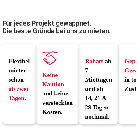
Für jedes Projekt gewappnet.
Die beste Gründe bei uns zu mieten.
Flexibel
Rabatt
ab
Gepr
mieten
7
Gerä
Keine
schon
Miettagen
in to
Kaution
ab zwei
und ab
Zust
und keine
Tagen
.
14, 21 &
versteckten
28 Tagen
Kosten.
nochmal.