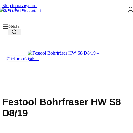
Skip to navigation
Skip to main content
Start
/
Werkzeug mieten
/
Werkzeugeinsätze
/
Fräser
Click to enlarge
Festool Bohrfräser HW S8
D8/19