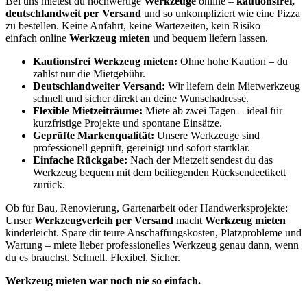
Bei uns mietest du hochwertige
Werkzeuge
online –
kautionsfrei,
deutschlandweit per Versand
und so unkompliziert wie eine Pizza
zu bestellen. Keine Anfahrt, keine Wartezeiten, kein Risiko –
einfach online
Werkzeug mieten
und bequem liefern lassen.
Kautionsfrei Werkzeug mieten:
Ohne hohe Kaution – du
zahlst nur die Mietgebühr.
Deutschlandweiter Versand:
Wir liefern dein Mietwerkzeug
schnell und sicher direkt an deine Wunschadresse.
Flexible Mietzeiträume:
Miete ab zwei Tagen – ideal für
kurzfristige Projekte und spontane Einsätze.
Geprüfte Markenqualität:
Unsere Werkzeuge sind
professionell geprüft, gereinigt und sofort startklar.
Einfache Rückgabe:
Nach der Mietzeit sendest du das
Werkzeug bequem mit dem beiliegenden Rücksendeetikett
zurück.
Ob für Bau, Renovierung, Gartenarbeit oder Handwerksprojekte:
Unser
Werkzeugverleih per Versand
macht
Werkzeug mieten
kinderleicht. Spare dir teure Anschaffungskosten, Platzprobleme und
Wartung – miete lieber professionelles Werkzeug genau dann, wenn
du es brauchst. Schnell. Flexibel. Sicher.
Werkzeug mieten war noch nie so einfach.