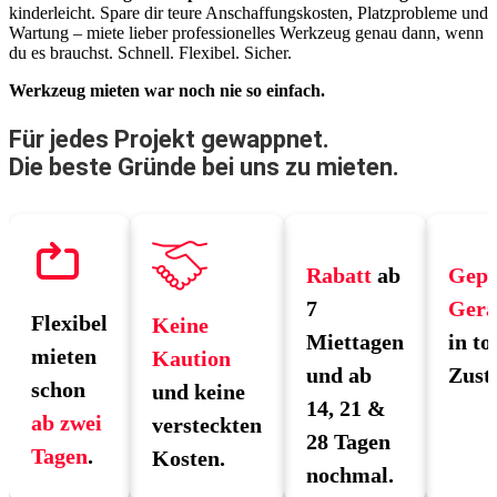
kinderleicht. Spare dir teure Anschaffungskosten, Platzprobleme und
Wartung – miete lieber professionelles Werkzeug genau dann, wenn
du es brauchst. Schnell. Flexibel. Sicher.
Werkzeug mieten war noch nie so einfach.
Für jedes Projekt gewappnet.
Die beste Gründe bei uns zu mieten.
Rabatt
ab
Gepr
7
Gerä
Flexibel
Keine
Miettagen
in to
mieten
Kaution
und ab
Zust
schon
und keine
14, 21 &
ab zwei
versteckten
28 Tagen
Tagen
.
Kosten.
nochmal.