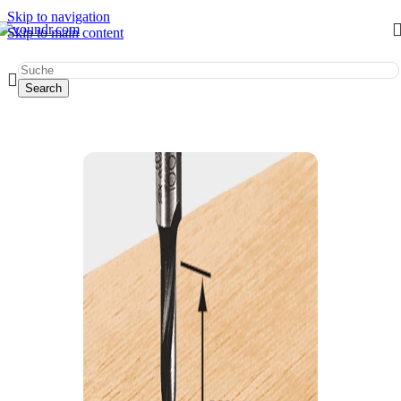
Skip to navigation
Skip to main content
Start
/
Werkzeug mieten
/
Werkzeugeinsätze
/
Fräser
Search