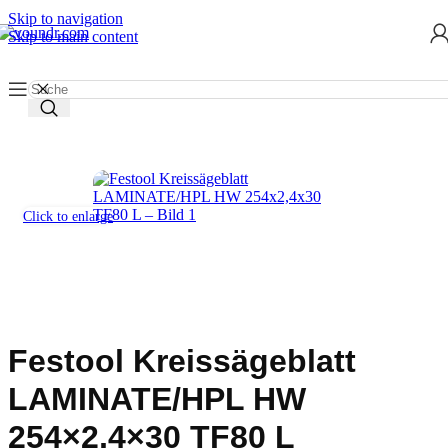
Skip to navigation
Skip to main content
Start
/
Werkzeug mieten
/
Werkzeugeinsätze
/
Sägeblätter
Click to enlarge
Festool Kreissägeblatt
LAMINATE/HPL HW
254×2,4×30 TF80 L