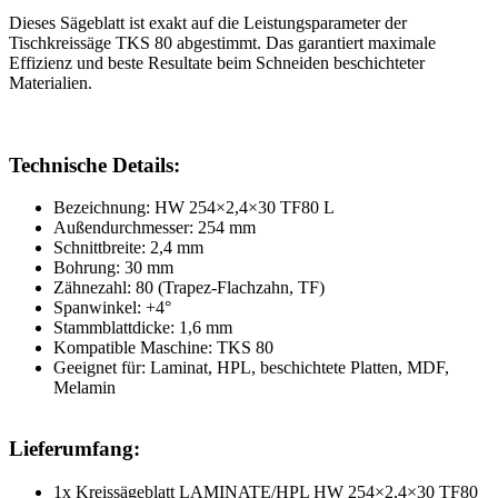
Dieses Sägeblatt ist exakt auf die Leistungsparameter der
Tischkreissäge TKS 80 abgestimmt. Das garantiert maximale
Effizienz und beste Resultate beim Schneiden beschichteter
Materialien.
Technische Details:
Bezeichnung: HW 254×2,4×30 TF80 L
Außendurchmesser: 254 mm
Schnittbreite: 2,4 mm
Bohrung: 30 mm
Zähnezahl: 80 (Trapez-Flachzahn, TF)
Spanwinkel: +4°
Stammblattdicke: 1,6 mm
Kompatible Maschine: TKS 80
Geeignet für: Laminat, HPL, beschichtete Platten, MDF,
Melamin
Lieferumfang:
1x Kreissägeblatt LAMINATE/HPL HW 254×2,4×30 TF80