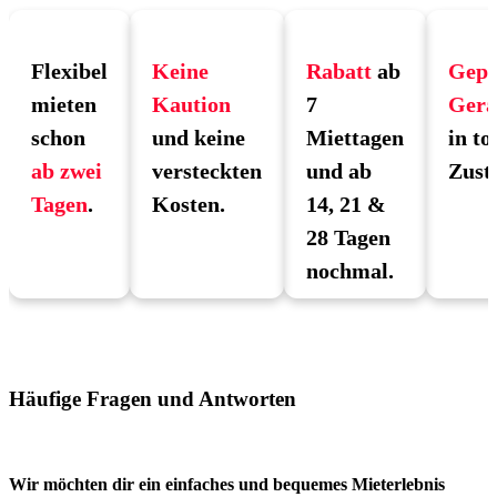
Flexibel
Keine
Rabatt
ab
Gepr
mieten
Kaution
7
Gerä
schon
und keine
Miettagen
in to
ab zwei
versteckten
und ab
Zust
Tagen
.
Kosten.
14, 21 &
28 Tagen
nochmal.
Häufige Fragen und Antworten
Wir möchten dir ein einfaches und bequemes Mieterlebnis