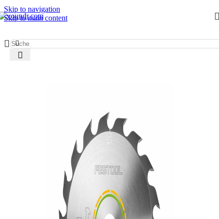
Skip to navigation
Skip to main content
Start
/
Werkzeug mieten
/
Werkzeugeinsätze
/
Sägeblätter