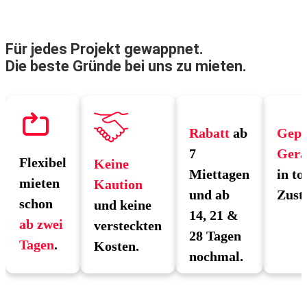
Für jedes Projekt gewappnet.
Die beste Gründe bei uns zu mieten.
Rabatt
ab
Gepr
7
Gerä
Flexibel
Keine
Miettagen
in to
mieten
Kaution
und ab
Zust
schon
und keine
14, 21 &
ab zwei
versteckten
28 Tagen
Tagen
.
Kosten.
nochmal.