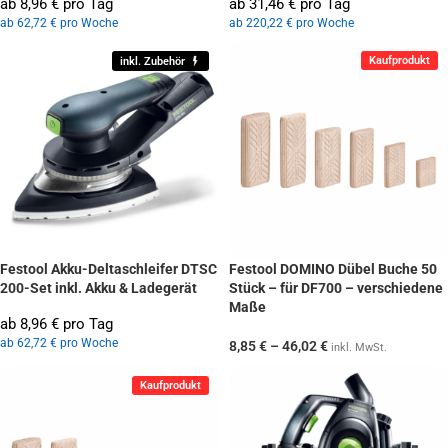
ab 8,96 € pro Tag
ab 31,46 € pro Tag
ab 62,72 € pro Woche
ab 220,22 € pro Woche
Kaufprodukt
inkl. Zubehör
Festool Akku-Deltaschleifer DTSC
Festool DOMINO Dübel Buche 50
200-Set inkl. Akku & Ladegerät
Stück – für DF700 – verschiedene
Maße
ab 8,96 € pro Tag
ab 62,72 € pro Woche
8,85
€
–
46,02
€
inkl. MwSt.
Kaufprodukt