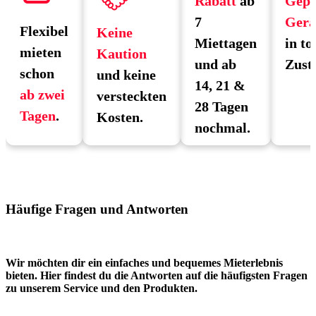
Rabatt
ab
Gepr
7
Gerä
Flexibel
Keine
Miettagen
in to
mieten
Kaution
und ab
Zust
schon
und keine
14, 21 &
ab zwei
versteckten
28 Tagen
Tagen
.
Kosten.
nochmal.
Häufige Fragen und Antworten
Wir möchten dir ein einfaches und bequemes Mieterlebnis
bieten. Hier findest du die Antworten auf die häufigsten Fragen
zu unserem Service und den Produkten.