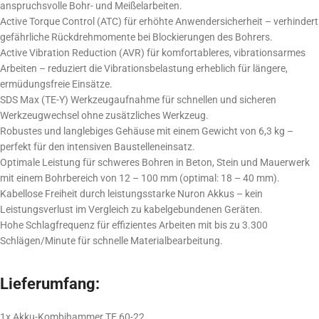
anspruchsvolle Bohr- und Meißelarbeiten.
Active Torque Control (ATC) für erhöhte Anwendersicherheit – verhindert
gefährliche Rückdrehmomente bei Blockierungen des Bohrers.
Active Vibration Reduction (AVR) für komfortableres, vibrationsarmes
Arbeiten – reduziert die Vibrationsbelastung erheblich für längere,
ermüdungsfreie Einsätze.
SDS Max (TE-Y) Werkzeugaufnahme für schnellen und sicheren
Werkzeugwechsel ohne zusätzliches Werkzeug.
Robustes und langlebiges Gehäuse mit einem Gewicht von 6,3 kg –
perfekt für den intensiven Baustelleneinsatz.
Optimale Leistung für schweres Bohren in Beton, Stein und Mauerwerk
mit einem Bohrbereich von 12 – 100 mm (optimal: 18 – 40 mm).
Kabellose Freiheit durch leistungsstarke Nuron Akkus – kein
Leistungsverlust im Vergleich zu kabelgebundenen Geräten.
Hohe Schlagfrequenz für effizientes Arbeiten mit bis zu 3.300
Schlägen/Minute für schnelle Materialbearbeitung.
Lieferumfang:
1x Akku-Kombihammer TE 60-22