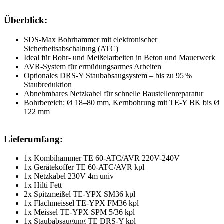
Überblick:
SDS-Max Bohrhammer mit elektronischer
Sicherheitsabschaltung (ATC)
Ideal für Bohr- und Meißelarbeiten in Beton und Mauerwerk
AVR-System für ermüdungsarmes Arbeiten
Optionales DRS-Y Staubabsaugsystem – bis zu 95 %
Staubreduktion
Abnehmbares Netzkabel für schnelle Baustellenreparatur
Bohrbereich: Ø 18–80 mm, Kernbohrung mit TE-Y BK bis Ø
122 mm
Lieferumfang:
1x Kombihammer TE 60-ATC/AVR 220V-240V
1x Gerätekoffer TE 60-ATC/AVR kpl
1x Netzkabel 230V 4m univ
1x Hilti Fett
2x Spitzmeißel TE-YPX SM36 kpl
1x Flachmeissel TE-YPX FM36 kpl
1x Meissel TE-YPX SPM 5/36 kpl
1x Staubabsaugung TE DRS-Y kpl