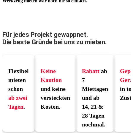
Werkzeug mieten war noch nie so einfach.
Für jedes Projekt gewappnet.
Die beste Gründe bei uns zu mieten.
Flexibel
Keine
Rabatt
ab
Gepr
mieten
Kaution
7
Gerä
schon
und keine
Miettagen
in to
ab zwei
versteckten
und ab
Zust
Tagen
.
Kosten.
14, 21 &
28 Tagen
nochmal.