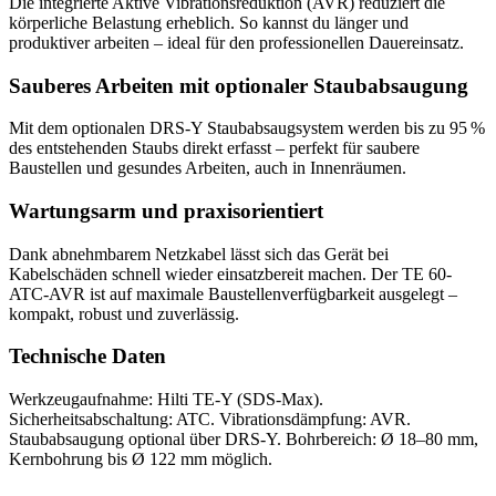
Die integrierte Aktive Vibrationsreduktion (AVR) reduziert die
körperliche Belastung erheblich. So kannst du länger und
produktiver arbeiten – ideal für den professionellen Dauereinsatz.
Sauberes Arbeiten mit optionaler Staubabsaugung
Mit dem optionalen DRS-Y Staubabsaugsystem werden bis zu 95 %
des entstehenden Staubs direkt erfasst – perfekt für saubere
Baustellen und gesundes Arbeiten, auch in Innenräumen.
Wartungsarm und praxisorientiert
Dank abnehmbarem Netzkabel lässt sich das Gerät bei
Kabelschäden schnell wieder einsatzbereit machen. Der TE 60-
ATC-AVR ist auf maximale Baustellenverfügbarkeit ausgelegt –
kompakt, robust und zuverlässig.
Technische Daten
Werkzeugaufnahme: Hilti TE-Y (SDS-Max).
Sicherheitsabschaltung: ATC. Vibrationsdämpfung: AVR.
Staubabsaugung optional über DRS-Y. Bohrbereich: Ø 18–80 mm,
Kernbohrung bis Ø 122 mm möglich.