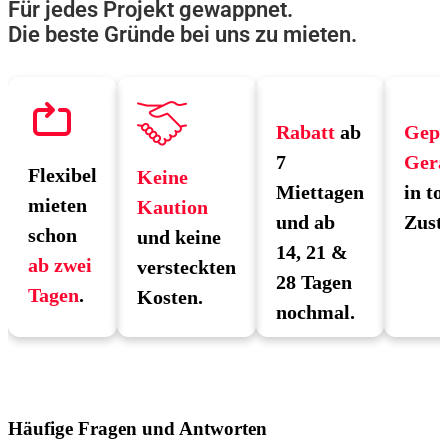
Für jedes Projekt gewappnet.
Die beste Gründe bei uns zu mieten.
Rabatt
ab
Gepr
7
Gerä
Flexibel
Keine
Miettagen
in to
mieten
Kaution
und ab
Zust
schon
und keine
14, 21 &
ab zwei
versteckten
28 Tagen
Tagen
.
Kosten.
nochmal.
Häufige Fragen und Antworten