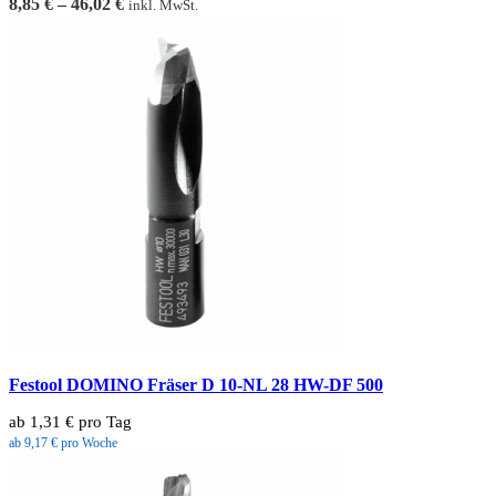
8,85
€
–
46,02
€
inkl. MwSt.
Festool DOMINO Fräser D 10-NL 28 HW-DF 500
ab 1,31 € pro Tag
ab 9,17 € pro Woche