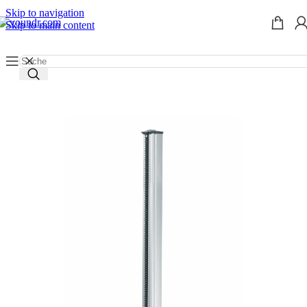
Skip to navigation
Skip to main content
Start
/
Werkzeug mieten
/
Kernbohrgeräte
/
Zubehör Kernbohren