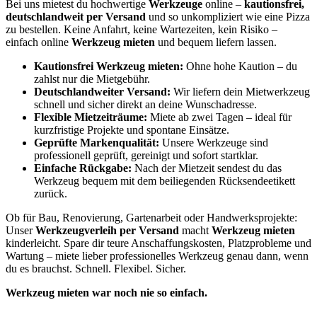
Bei uns mietest du hochwertige
Werkzeuge
online –
kautionsfrei,
deutschlandweit per Versand
und so unkompliziert wie eine Pizza
zu bestellen. Keine Anfahrt, keine Wartezeiten, kein Risiko –
einfach online
Werkzeug mieten
und bequem liefern lassen.
Kautionsfrei Werkzeug mieten:
Ohne hohe Kaution – du
zahlst nur die Mietgebühr.
Deutschlandweiter Versand:
Wir liefern dein Mietwerkzeug
schnell und sicher direkt an deine Wunschadresse.
Flexible Mietzeiträume:
Miete ab zwei Tagen – ideal für
kurzfristige Projekte und spontane Einsätze.
Geprüfte Markenqualität:
Unsere Werkzeuge sind
professionell geprüft, gereinigt und sofort startklar.
Einfache Rückgabe:
Nach der Mietzeit sendest du das
Werkzeug bequem mit dem beiliegenden Rücksendeetikett
zurück.
Ob für Bau, Renovierung, Gartenarbeit oder Handwerksprojekte:
Unser
Werkzeugverleih per Versand
macht
Werkzeug mieten
kinderleicht. Spare dir teure Anschaffungskosten, Platzprobleme und
Wartung – miete lieber professionelles Werkzeug genau dann, wenn
du es brauchst. Schnell. Flexibel. Sicher.
Werkzeug mieten war noch nie so einfach.