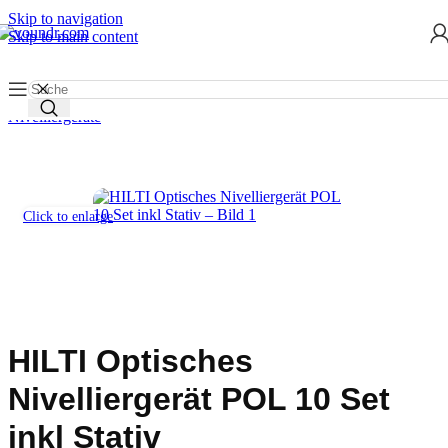
Skip to navigation
Skip to main content
Start
/
Werkzeug mieten
/
Messgeräte & Scanner
/
Optisches
Nivelliergeräte
Click to enlarge
HILTI Optisches
Nivelliergerät POL 10 Set
inkl Stativ