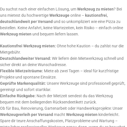
Du suchst nach einer einfachen Lösung, um
Werkzeug zu mieten
? Bei
uns mietest du hochwertige
Werkzeuge
online –
kautionsfrei,
deutschlandweit per Versand
und so unkompliziert wie eine Pizza zu
bestellen. Keine Anfahrt, keine Wartezeiten, kein Risiko – einfach online
Werkzeug mieten
und bequem liefern lassen.
Kautionsfrei Werkzeug mieten:
Ohne hohe Kaution – du zahlst nur die
Mietgebühr.
Deutschlandweiter Versand:
Wir liefern dein Mietwerkzeug schnell und
sicher direkt an deine Wunschadresse.
Flexible Mietzeiträume:
Miete ab zwei Tagen – ideal für kurzfristige
Projekte und spontane Einsätze.
Geprüfte Markenqualität:
Unsere Werkzeuge sind professionell geprüft,
gereinigt und sofort startklar.
Einfache Rückgabe:
Nach der Mietzeit sendest du das Werkzeug
bequem mit dem beiliegenden Rücksendeetikett zurück.
Ob für Bau, Renovierung, Gartenarbeit oder Handwerksprojekte: Unser
Werkzeugverleih per Versand
macht
Werkzeug mieten
kinderleicht.
Spare dir teure Anschaffungskosten, Platzprobleme und Wartung –