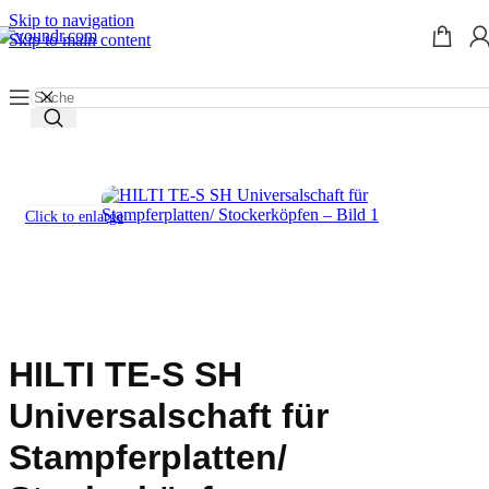
Skip to navigation
Skip to main content
Start
/
Werkzeug mieten
/
Werkzeugeinsätze
/
Meißel
Click to enlarge
HILTI TE-S SH
Universalschaft für
Stampferplatten/