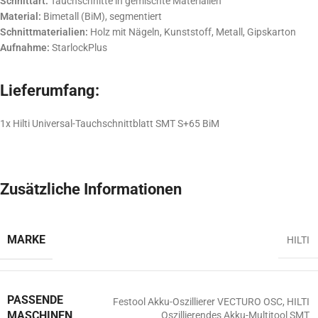
Schnittart:
Tauchschnitte in gemischte Materialien
Material:
Bimetall (BiM), segmentiert
Schnittmaterialien:
Holz mit Nägeln, Kunststoff, Metall, Gipskarton
Aufnahme:
StarlockPlus
Lieferumfang:
1x Hilti Universal-Tauchschnittblatt SMT S+65 BiM
Zusätzliche Informationen
MARKE
HILTI
PASSENDE
Festool Akku-Oszillierer VECTURO OSC
,
HILTI
MASCHINEN
Oszillierendes Akku-Multitool SMT