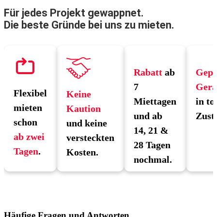
Für jedes Projekt gewappnet.
Die beste Gründe bei uns zu mieten.
Rabatt
ab
Gepr
7
Gerä
Flexibel
Keine
Miettagen
in to
mieten
Kaution
und ab
Zust
schon
und keine
14, 21 &
ab zwei
versteckten
28 Tagen
Tagen
.
Kosten.
nochmal.
Häufige Fragen und Antworten