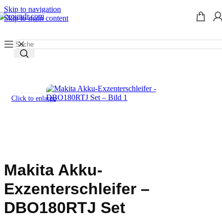
Skip to navigation
Skip to main content
Start
/
Werkzeug mieten
/
Schleifmaschinen
/
Exzenterschleifer
Click to enlarge
Makita Akku-
Exzenterschleifer –
DBO180RTJ Set