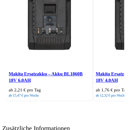
Quick view
Quick view
Vergleichen
Vergleichen
Makita Ersatzakku – Akku BL1860B
Makita Ersatza
18V 6.0AH
18V 4.0AH
ab 2,21 € pro Tag
ab 1,76 € pro Tag
ab 15,47 € pro Woche
ab 12,32 € pro Woche
Zusätzliche Informationen