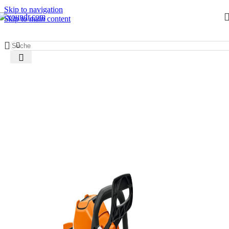
Skip to navigation
Skip to main content
Start
/
Werkzeug mieten
/
Gartenwerkzeug
/
Kettensägen