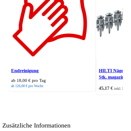
Quick view
Dieses Produkt wei
Vergleichen
Die Optionen könn
Endreinigung
HILTI Nägel fü
gewählt werden
Stk. magaziniert
ab 18,00 € pro Tag
Quick view
ab 126,00 € pro Woche
45,17
€
Vergleichen
inkl. MwSt
Zusätzliche Informationen