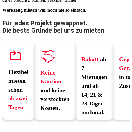
du es brauchst. Schnell. Flexibel. Sicher.
Werkzeug mieten war noch nie so einfach.
Für jedes Projekt gewappnet.
Die beste Gründe bei uns zu mieten.
Rabatt
ab
Gepr
7
Gerä
Flexibel
Keine
Miettagen
in to
mieten
Kaution
und ab
Zust
schon
und keine
14, 21 &
ab zwei
versteckten
28 Tagen
Tagen
.
Kosten.
nochmal.