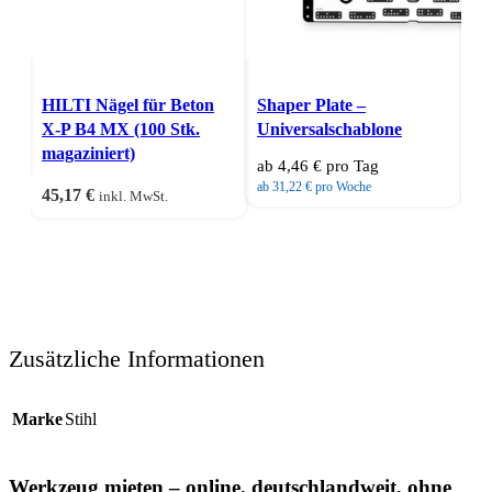
Dieses Produkt weist mehrere
Quick view
Qui
Varianten auf. Die Optionen
Vergleichen
Verg
HILTI Nägel für Beton
Shaper Plate –
Sh
können auf der Produktseite
X-P B4 MX (100 Stk.
Universalschablone
Ha
gewählt werden
magaziniert)
ab 4,46 € pro Tag
ab
Quick view
ab 31,22 € pro Woche
ab 
45,17
€
Vergleichen
inkl. MwSt.
Zusätzliche Informationen
Marke
Stihl
Werkzeug mieten – online, deutschlandweit, ohne