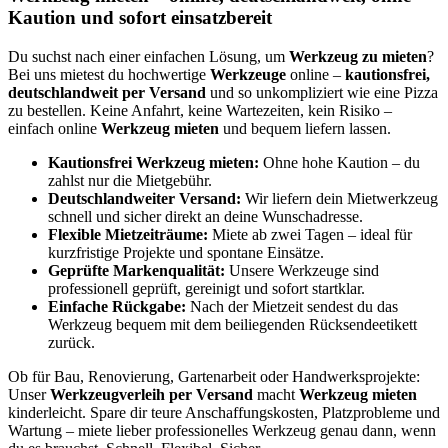
Kaution und sofort einsatzbereit
Du suchst nach einer einfachen Lösung, um
Werkzeug zu mieten
?
Bei uns mietest du hochwertige
Werkzeuge
online –
kautionsfrei,
deutschlandweit per Versand
und so unkompliziert wie eine Pizza
zu bestellen. Keine Anfahrt, keine Wartezeiten, kein Risiko –
einfach online
Werkzeug mieten
und bequem liefern lassen.
Kautionsfrei Werkzeug mieten:
Ohne hohe Kaution – du
zahlst nur die Mietgebühr.
Deutschlandweiter Versand:
Wir liefern dein Mietwerkzeug
schnell und sicher direkt an deine Wunschadresse.
Flexible Mietzeiträume:
Miete ab zwei Tagen – ideal für
kurzfristige Projekte und spontane Einsätze.
Geprüfte Markenqualität:
Unsere Werkzeuge sind
professionell geprüft, gereinigt und sofort startklar.
Einfache Rückgabe:
Nach der Mietzeit sendest du das
Werkzeug bequem mit dem beiliegenden Rücksendeetikett
zurück.
Ob für Bau, Renovierung, Gartenarbeit oder Handwerksprojekte:
Unser
Werkzeugverleih per Versand
macht
Werkzeug mieten
kinderleicht. Spare dir teure Anschaffungskosten, Platzprobleme und
Wartung – miete lieber professionelles Werkzeug genau dann, wenn