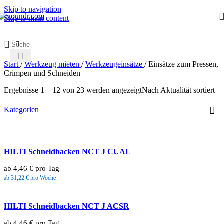
Skip to navigation
Skip to main content
Start
/
Werkzeug mieten
/
Werkzeugeinsätze
/
Einsätze zum Pressen,
Crimpen und Schneiden
Ergebnisse 1 – 12 von 23 werden angezeigt
Nach Aktualität sortiert
Kategorien
HILTI Schneidbacken NCT J CUAL
ab 4,46 € pro Tag
ab 31,22 € pro Woche
HILTI Schneidbacken NCT J ACSR
ab 4,46 € pro Tag