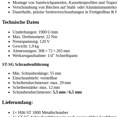
Montage von Sandwichpaneelen, Kassettenprofilen und Trape
Verschraubung von Blechen auf Stahl- oder Aluminiumunterko
Dauerhafte, präzise Serienverschraubungen in Fertigteilbau & 
Technische Daten
Umdrehungen: 1900 U/min
Max. Drehmoment: 22 Nm
Nennspannung: 120 V
Gewicht: 1,9 kg
Abmessungen: 308 × 72 × 265 mm
Werkzeugaufnahme: 1/4″ Schnellspann
ST-SG Schraubenführung
Min. Schraubenlänge: 55 mm
Einschraubtiefe: verstellbar
Scheibendurchmesser: max. 29 mm
Scheibenstärke: max. 12 mm
Schraubendurchmesser:
5,5 mm / 6,5 mm
Lieferumfang:
1× Hilti ST 1800 Metallschrauber