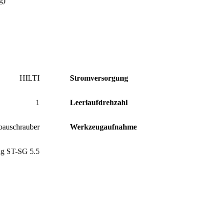
g)
HILTI
Stromversorgung
1
Leerlaufdrehzahl
bauschrauber
Werkzeugaufnahme
ng ST-SG 5.5