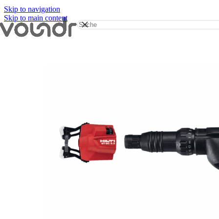
Skip to navigation
Skip to main content
Start
/
Werkzeug mieten
/
Bohr- & Schlagbohrschrauber
/
Hilti Metal