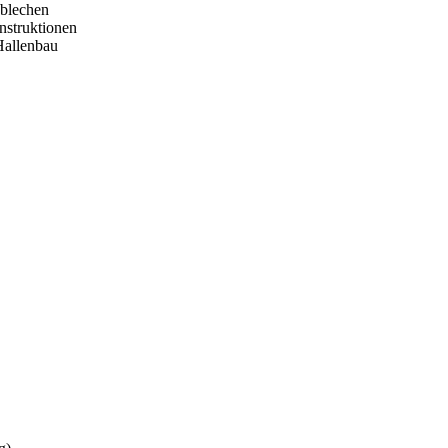
zblechen
nstruktionen
Hallenbau