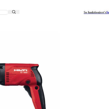
So funktioniert's
S
lbauschrauber ST 1800 Set