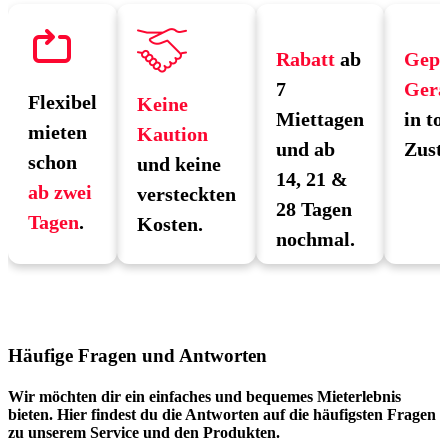
Rabatt
ab
Gepr
7
Gerä
Flexibel
Keine
Miettagen
in to
mieten
Kaution
und ab
Zust
schon
und keine
14, 21 &
ab zwei
versteckten
28 Tagen
Tagen
.
Kosten.
nochmal.
Häufige Fragen und Antworten
Wir möchten dir ein einfaches und bequemes Mieterlebnis
bieten. Hier findest du die Antworten auf die häufigsten Fragen
zu unserem Service und den Produkten.